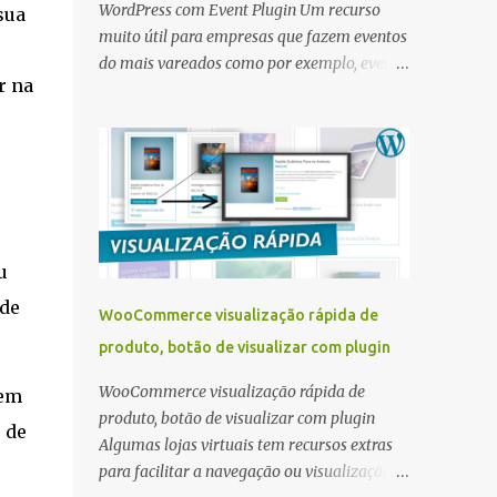
WordPress com Event Plugin Um recurso
sua
muito útil para empresas que fazem eventos
do mais vareados como por exemplo, evento
r na
para palestra, curso, treinamento,
divulgação de festa e outros é a utilização no
site um sistema para criar calendário de
eventos. Existem muito tipos de sistemas em
WordPress para criar a área de divulgação
de eventos e um plugin muito simples de
configurar e completo é o Event Plugin
u
criado por Themewinter . Event Plugin
plugin para calendário de eventos ou
 de
WooCommerce visualização rápida de
agendas Melhor plugin grátis para exibir
produto, botão de visualizar com plugin
eventos e agendas no site feito em
WordPress. O plugin eventin ajuda a criar e
WooCommerce visualização rápida de
 em
gerenciar eventos do seu site WordPress,
produto, botão de visualizar com plugin
 de
compatível com Elementor e Tema DIVI ,
Algumas lojas virtuais tem recursos extras
mas se quiser pode utilizar o gerador de
para facilitar a navegação ou visualização
shortcode para criar uma página