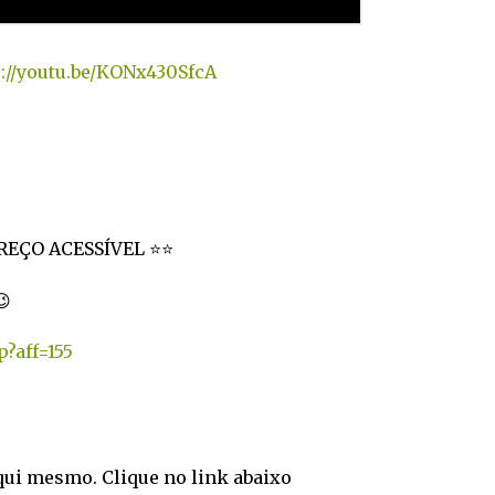
://youtu.be/KONx430SfcA
PREÇO ACESSÍVEL ⭐⭐
😉
p?aff=155
qui mesmo. Clique no link abaixo