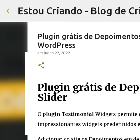
Estou Criando - Blog de Cr
Plugin grátis de Depoimento
WordPress
em
junho 22, 2022
WooCommerce visualização ráp
plugin
Plugin grátis de D
em
outubro 30, 2022
WORDPRESS
Slider
0
O
plugin Testimonial
Widgets permite 
impressionantes widgets predefinidos e
Adicionar ao site os Depoimentos em de 