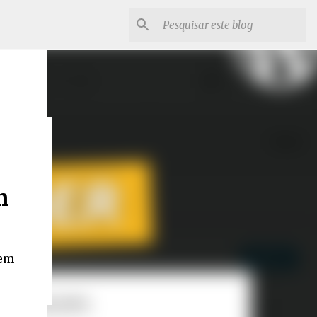
m
m
 em