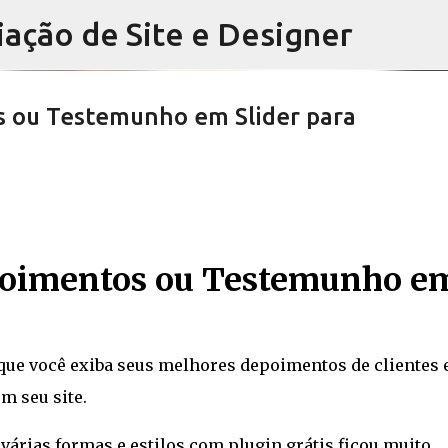
iação de Site e Designer
Pular para o conteúdo principal
s ou Testemunho em Slider para
ida de produto, botão de visualizar co
epoimentos ou Testemunho e
que você exiba seus melhores depoimentos de clientes
m seu site.
várias formas e estilos com plugin grátis ficou muito