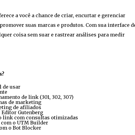
ferece a você a chance de criar, encurtar e gerenciar
 promover suas marcas e produtos. Com sua interface d
lquer coisa sem suar e rastrear análises para medir
s?
l de usar
nte
namento de link (301, 302, 307)
has de marketing
ting de afiliados
 Editor Gutenberg
 link com consultas otimizadas
 com o UTM Builder
com o Bot Blocker