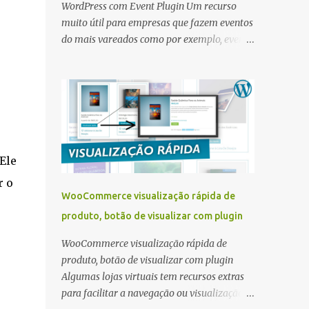
WordPress com Event Plugin Um recurso
muito útil para empresas que fazem eventos
do mais vareados como por exemplo, evento
para palestra, curso, treinamento,
divulgação de festa e outros é a utilização no
site um sistema para criar calendário de
eventos. Existem muito tipos de sistemas em
WordPress para criar a área de divulgação
de eventos e um plugin muito simples de
configurar e completo é o Event Plugin
Ele
criado por Themewinter . Event Plugin
r o
plugin para calendário de eventos ou
WooCommerce visualização rápida de
agendas Melhor plugin grátis para exibir
produto, botão de visualizar com plugin
eventos e agendas no site feito em
WordPress. O plugin eventin ajuda a criar e
WooCommerce visualização rápida de
gerenciar eventos do seu site WordPress,
produto, botão de visualizar com plugin
compatível com Elementor e Tema DIVI ,
Algumas lojas virtuais tem recursos extras
mas se quiser pode utilizar o gerador de
para facilitar a navegação ou visualização
shortcode para criar uma página