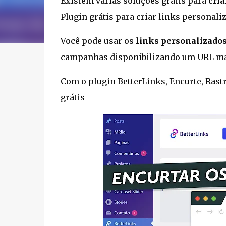
Existem várias soluções grátis para
cria
Plugin grátis para criar links personal
Você pode usar os
links personalizado
campanhas disponibilizando um URL mai
Com o plugin BetterLinks, Encurte, Rast
grátis