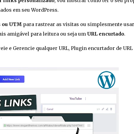
r links personalizado
, vou mostrar como ter o seu pró
izados em seu WordPress.
s ou UTM
para rastrear as visitas ou simplesmente usa
s amigável para leitura ou seja um
URL encurtado
.
reie e Gerencie qualquer URL, Plugin encurtador de URL