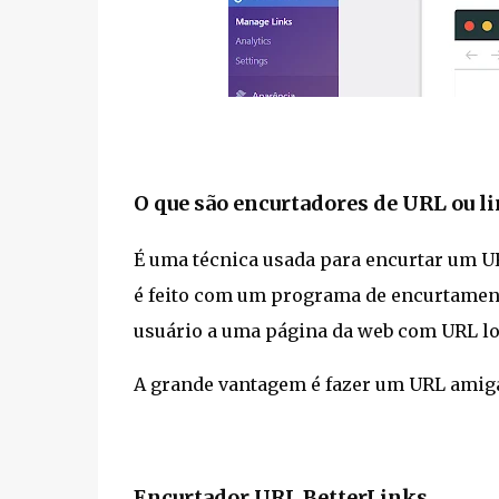
O que são encurtadores de URL ou l
É uma técnica usada para encurtar um UR
é feito com um programa de encurtament
usuário a uma página da web com URL l
A grande vantagem é fazer um URL amigáv
Encurtador URL BetterLinks