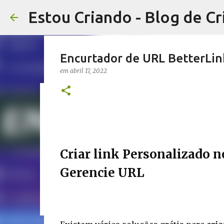
Estou Criando - Blog de Cr
Encurtador de URL BetterLin
em
abril 17, 2022
WooCommerce visualização ráp
plugin
em
outubro 30, 2022
WORDPRESS
Criar link Personalizado n
0
Gerencie URL