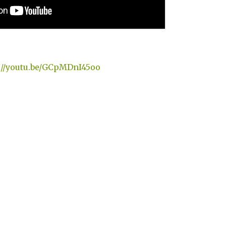
://youtu.be/GCpMDnI45oo