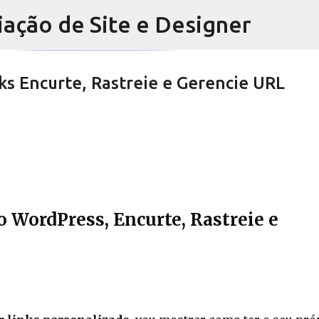
iação de Site e Designer
Pular para o conteúdo principal
ks Encurte, Rastreie e Gerencie URL
ida de produto, botão de visualizar co
o WordPress, Encurte, Rastreie e