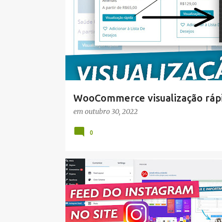
t
a
g
e
n
s
WooCommerce visualização rápid
em
outubro 30, 2022
0
WORDPRESS