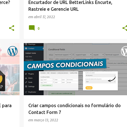
rce?
Encurtador de URL BetterLinks Encurte,
Rastreie e Gerencie URL
em
abril 17, 2022
0
WORDPRESS
E para
Criar campos condicionais no formulário do
Contact Form 7
em
março 13, 2022