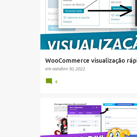
t
a
g
e
n
s
WooCommerce visualização rápid
em
outubro 30, 2022
0
DIVI