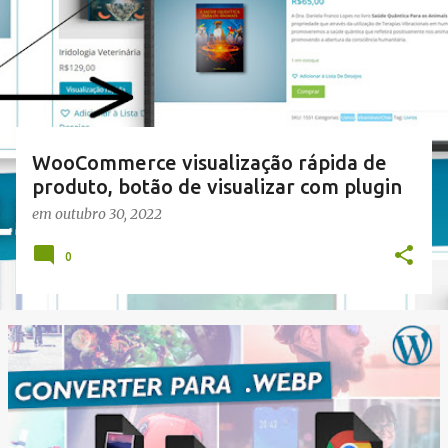
t
a
g
e
n
s
WooCommerce visualização rápida de
produto, botão de visualizar com plugin
em
outubro 30, 2022
0