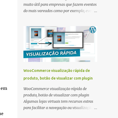
muito útil para empresas que fazem eventos
do mais vareados como por exemplo, evento
para palestra, curso, treinamento,
divulgação de festa e outros é a utilização no
site um sistema para criar calendário de
eventos. Existem muito tipos de sistemas em
WordPress para criar a área de divulgação
de eventos e um plugin muito simples de
configurar e completo é o Event Plugin
criado por Themewinter . Event Plugin
plugin para calendário de eventos ou
WooCommerce visualização rápida de
agendas Melhor plugin grátis para exibir
produto, botão de visualizar com plugin
eventos e agendas no site feito em
WordPress. O plugin eventin ajuda a criar e
s em
WooCommerce visualização rápida de
gerenciar eventos do seu site WordPress,
produto, botão de visualizar com plugin
compatível com Elementor e Tema DIVI ,
Algumas lojas virtuais tem recursos extras
mas se quiser pode utilizar o gerador de
para facilitar a navegação ou visualização
shortcode para criar uma página
ue
de informações do produto, um recurso