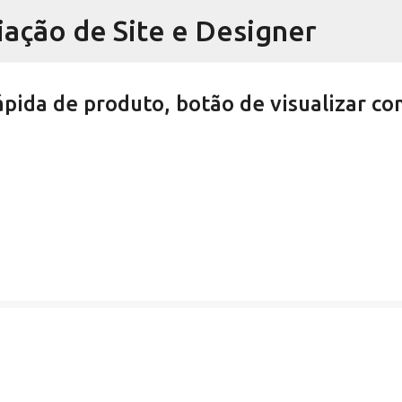
iação de Site e Designer
Pular para o conteúdo principal
ida de produto, botão de visualizar co