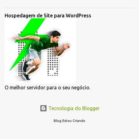
carrinho flutuante é uma ação utilizada em loja virtual para
facilitar a navegação do usuário sem a necessidade de sair da
Hospedagem de Site para WordPress
página atual. O site feito em WordPress com Woocommerce não
tem muitos recursos mas com alguns plugins é possível criar uma
loja virtual completa e moderna para o seu negócio. O que é o
Carrinho em Loja virtual? Carrinho de compras e-commerce ou
loja virtual é uma ferramenta que tem como objetivo possibilitar
que os consumidores “visitantes” possam selecionar produtos em
uma loja virtual antes passarem pelas páginas de checkout e
pagamento. Algumas lojas vão simplesmente acionar o produto
ao carrinho para visualizar mais para frete e outras vão dispo...
O melhor servidor para o seu negócio.
Tecnologia do Blogger
Blog Estou Criando