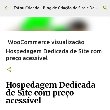
Pular para o conteúdo principal
Estou Criando - Blog de Criação de Site e Designer
WooCommerce visualização
rápida de produto, botão de
Hospedagem Dedicada de Site com
visualizar com plugin
preço acessível
WORDPRESS
0
Hospedagem Dedicada
de Site com preço
acessível