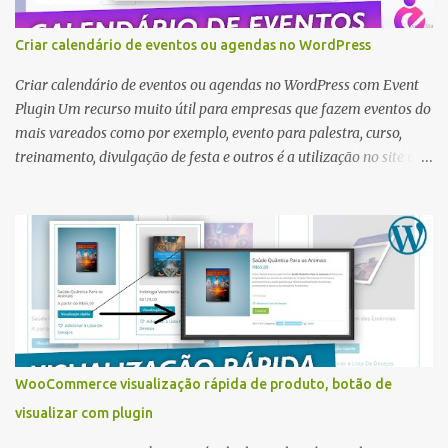
Criar calendário de eventos ou agendas no WordPress
Criar calendário de eventos ou agendas no WordPress com Event
Plugin Um recurso muito útil para empresas que fazem eventos do
mais vareados como por exemplo, evento para palestra, curso,
treinamento, divulgação de festa e outros é a utilização no site um
sistema para criar calendário de eventos. Existem muito tipos de
sistemas em WordPress para criar a área de divulgação de eventos
e um plugin muito simples de configurar e completo é o Event
Plugin criado por Themewinter . Event Plugin plugin para
calendário de eventos ou agendas Melhor plugin grátis para exibir
eventos e agendas no site feito em WordPress. O plugin eventin
ajuda a criar e gerenciar eventos do seu site WordPress, compatível
com Elementor e Tema DIVI , mas se quiser pode utilizar o
gerador de shortcode para criar uma página personalizada. Mais
WooCommerce visualização rápida de produto, botão de
de 7 widgets de Elementor com Eventin grátis : Widgets WP
visualizar com plugin
Eventin Events List – Eventos relevantes com o widget de lista de
eventos. Widgets WP Eventin Events Tab – Crie guias d...