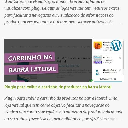
WooCommerce visualização rápida de produto, botão de
visualizar com plugin Algumas lojas virtuais tem recursos extras
para facilitar a navegação ou visualização de informações do
produto, um recurso muito útil mas nem sempre utilizado é a
opção de visualização rápida de um produto através do
acionamento de um botão que fica no produto que está sendo
exibido na categoria. A visualização rápida de um produto facilita
a navegação possibilitando ver as informações do produto como
foto, título, descrição e preço sem a necessidade de sair da página
atual de navegação. Plugin YITH WooCommerce Quick View
Plugin gratuito que você pode usar para adicionar a
funcionalidade de visualização rápida à sua loja WooCommerce
gratuitamente. Plugin para personalizar a loja virtual em
Plugin para exibir o carrinho de produtos na barra lateral
Woocommerce. As pessoas são mais atraídas pelo que podem ver
claramente, e muitas vezes as lista clássica de produtos que são os
Plugin para exibir o carrinho de produtos na barra lateral Uma
produtos em grade na página de categoria pode não ser o
loja virtual que tem como objetivo facilitar a navegação do
suficiente para entender o real val...
usuário tem como consequência o aumento de produto adicionado
ao carrinho e fazer isso de forma dinâmica por AJAX sem sair da
categoria é ainda melhor. Exibição de carrinho na lateral ou